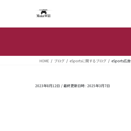
コ
ナ
ン
ビ
テ
ゲ
ン
ー
ツ
シ
へ
ョ
ス
ン
キ
に
ッ
移
HOME
ブログ
eSportsに関するブログ
eSport
プ
動
2023年8月12日
/ 最終更新日時 :
2025年3月7日