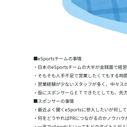
■eSportsチームの事情
・日本のeSportsチームの大半が金銭面で経
・そもそも人手不足で営業したくてもする時
・営業経験が少ないスタッフが多く、中々ス
・仮にスポンサーＧＥＴできたとしても、先方の
■スポンサーの事情
・最近よく聞くeSportsに参入したいが何
・何をどうやればPRにつながるのかノウハウ
・一言でeSportsといってもどのタイトル