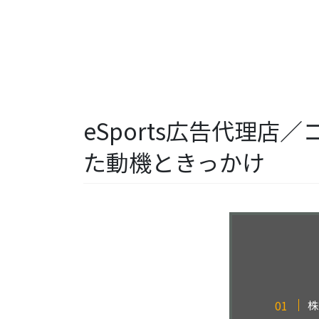
eSports広告代理
た動機ときっかけ
株