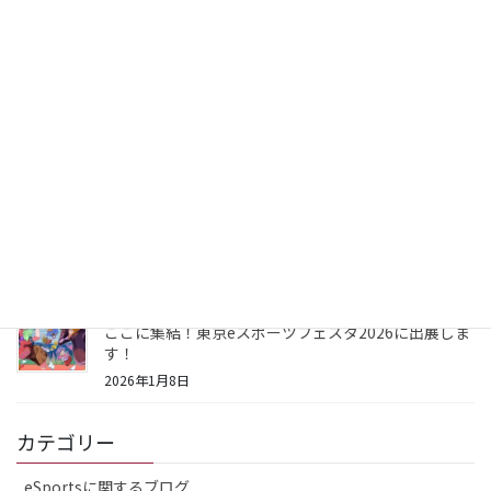
した！
2026年1月30日
eSports業界を目指す高校・専門学校がアツい！2025
年度のeスポーツ専門学校の通年授業の講師担当が終
了しました
2026年1月30日
世界中のeSportsファン熱狂のEsports World Cupが
2026年も開催決定！大会賞金は7,500万＄！
2026年1月25日
最先端のデジタル技術や最新のeSportsマーケットが
ここに集結！東京eスポーツフェスタ2026に出展しま
す！
2026年1月8日
カテゴリー
eSportsに関するブログ