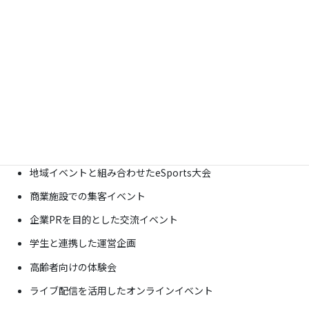
観光や教育、地域コミュニティづくりにつなげたりと、さまざまな
可能性があります。
だからこそ大切なのは、「大会を開催すること」をゴールにする
のではなく、「地域の課題をどう解決するか？」という視点で企
画を考えることです。
弊社では、自治体や企業の皆さまが目指す目的に合わせて、一か
ら企画をご提案しています。
例えば、
地域イベントと組み合わせたeSports大会
商業施設での集客イベント
企業PRを目的とした交流イベント
学生と連携した運営企画
高齢者向けの体験会
ライブ配信を活用したオンラインイベント