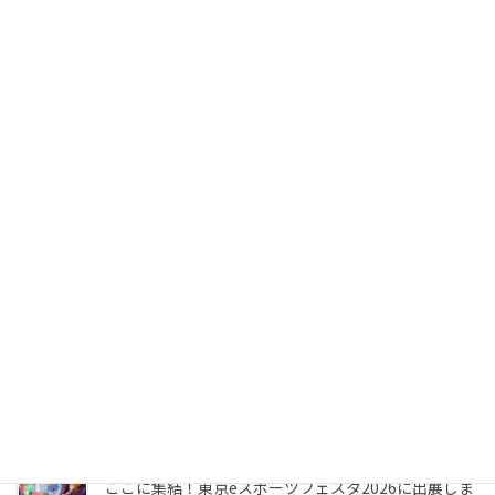
eスポーツ大会の開催には注意すべきポイントがあ
る！？カプコン社がSTREET FIGHTER6のイベント開
催規約を公開！
2026年5月8日
2025年のゲーム市場と流行をまとめた「2025年 グロ
ーバルゲーム市場レポート（無料版）」が発表されま
した！
2026年1月30日
eSports業界を目指す高校・専門学校がアツい！2025
年度のeスポーツ専門学校の通年授業の講師担当が終
了しました
2026年1月30日
世界中のeSportsファン熱狂のEsports World Cupが
2026年も開催決定！大会賞金は7,500万＄！
2026年1月25日
最先端のデジタル技術や最新のeSportsマーケットが
ここに集結！東京eスポーツフェスタ2026に出展しま