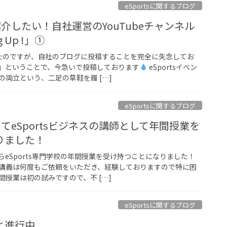
eSportsに関するブログ
を紹介したい！自社運営のYouTubeチャンネル
g Up !」①
たのですが、自社のブログに投稿することを完全に失念してお
」ということで、今急いで投稿しております
eSportsイベン
両立という、二足の草鞋を履 […]
eSportsに関するブログ
校にてeSportsビジネスの講師として年間授業を
りました！
eSports専門学校の年間授業を受け持つことになりました！
講義は何度もご依頼をいただき、経験しておりますので特に困
授業は初の試みですので、不 […]
eSportsに関するブログ
と進行中