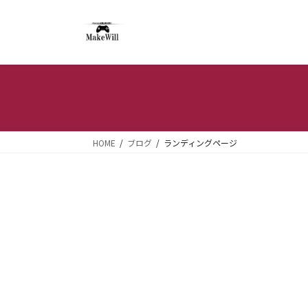
コ
ナ
ン
ビ
テ
ゲ
ン
ー
ツ
シ
へ
ョ
ス
ン
キ
に
ッ
移
HOME
ブログ
ランディングページ
プ
動