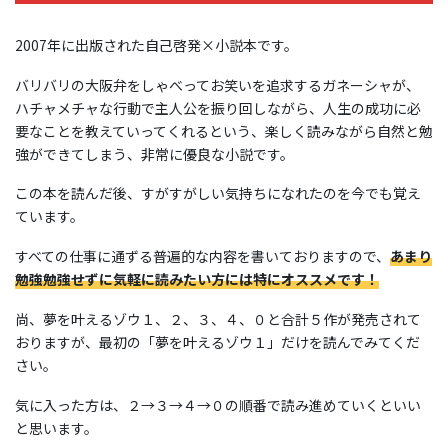
2007年に出版された自己啓発×小説本です。
バリバリの大阪弁をしゃべってお笑いを追求するガネーシャが、
ハチャメチャな行動で主人公を振り回しながら、人生の成功に必
要なことを教えていってくれるという、楽しく読みながら自然と勉
強ができてしまう、非常に優良な小説です。
この本を読んだ後、すがすがしい気持ちになれたのを今でも覚え
ています。
すべての仕事に通ずる普遍的な内容を書いておりますので、
あまり
勉強勉強せずに気軽に読みたい方には特にオススメです！
尚、夢を叶えるゾウ１、２、３、４、０と合計５作が発売されて
おりますが、最初の「夢を叶えるゾウ１」だけを読んでみてくだ
さい。
気に入った方は、２→３→４→０の順番で読み進めていくといい
と思います。