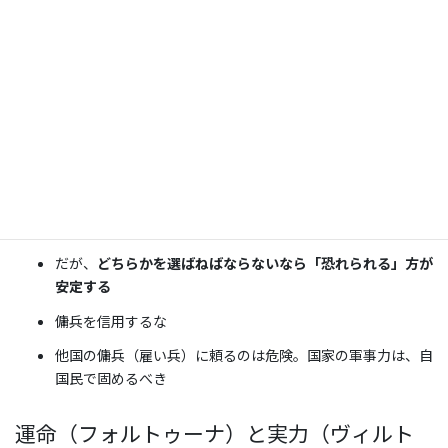
「ライオンの力」と「狐の狡猾さ」
ライオン
＝力強さ、威厳、恐怖
狐
＝賢さ、策略、柔軟性
優れた君主はこの両方を持ち合わせていなければならない。
「愛されるより恐れられる方が良い」
理想は
「愛され、かつ恐れられる」こと
だが、
どちらかを選ばねばならないなら「恐れられる」方が
安定する
傭兵を信用するな
他国の傭兵（雇い兵）に頼るのは危険。国家の軍事力は、自
国民で固めるべき
運命（フォルトゥーナ）と実力（ヴィルト